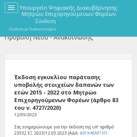
Υπουργείο Ψηφιακής Διακυβέρνησης
Toggle
Μητρώο Επιχορηγούμενων Φορέων
navigation
Σύνδεση
Σύνδεση με διαπιστευτήρια
Προβολή Νέου - Ανακοίνωσης
Έκδοση εγκυκλίου παράτασης
υποβολής στοιχείων δαπανών των
ετών 2015 - 2022 στο Μητρώο
Επιχορηγούμενων Φορέων (άρθρο 83
του ν. 4727/2020)
12/05/2023
Σας ενημερώνουμε για την έκδοση της υπ' αριθμό
23532 ΕΞ 2023/12.05.2023 (ΑΔΑ:
60ΓΚ46ΜΤΛΠ-